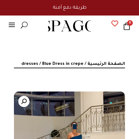
طريقة دفع آمنة
a

0
U
الصفحة الرئيسية
/
/ Blue Dress in crepe
dresses