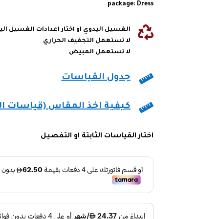
package: Dress

الغسيل اليدوي او اختار اعدادات الغسيل ال
لا تستعمل التجفيف الحراري
لا تستعمل المبيض

جدول القياسات

كيفية اخذ المقاس (قياسات ا
اختار القياسات الثابتة او التفصيل