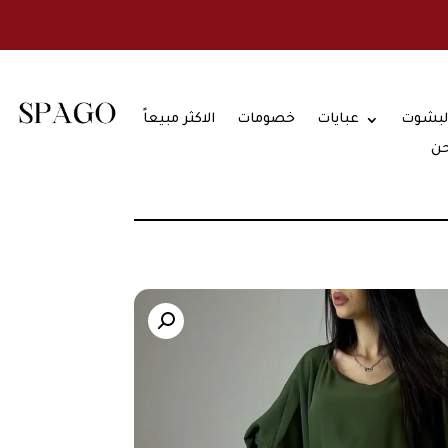
لبشوت
عبايات
خصومات
الاكثر مبيعاً
حن