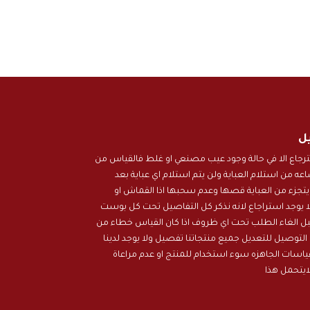
يل
استرجاع الا في حالة وجود عيب مصنعي او غلط فالقياس من
المتجر ذلك خلال 24 ساعه من استلام العباية ولن يتم استلام اي عباية بعد
 يتجزء من العباية قصها وعدم سحبها اذا القماش او
ا يوجد استراجاع لانه نذكر كل التفاصيل تحت كل بوست
نقبل الغاء الطلب تحت اي ظروف اذا كان القياس خطاء من
التوصيل للتعديل جميع منتجاتنا تفصيل ولا يوجد لدينا
اسات الجاهزه سوء استخدام للمنتج او عدم مراعاة
ايتحمل هذا