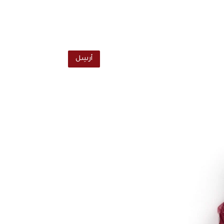
أرسِل