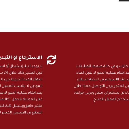

الاسترجاع او التبد
ن دون ايام الاجازات و في حالة ضغط الطلبيات
لا يوجد لدينا إستبدال أو 
 الامارات تمتد المدة الى 25 يوم بعد اتمام عملية الدفع لا نقبل الغاء
قبل 
عند الاستلام في لحظة استلام
انتهاء المدة الخيوط جزء لا
 المتجر يرجى التواصل معانا خلال
الموديل لا يناسب العميل ل
هاء لن نستلم اي منتج ويرجى مراعاة
بعد اتمام عملية الدفع لا 
ستخدام العميل للمنتج
قبل العميله تتحمل تكاليف 
منتج جاهز ويشمل ذلك للقي
القطع في الغسيل المتجر ل