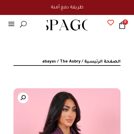
طريقة دفع آمنة
a

0
U
الصفحة الرئيسية
/
/ The Aubry
abayas