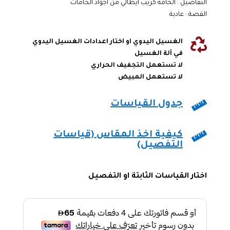
التفاصيل : الخامة كريب ايطالي من اجواد الخامات
بناءً على
تقييم عميل
القصة : عادية
واحد

الغسيل اليدوي او اختار اعدادات الغسيل اليدوي
في آلة الغسيل
لا تستعمل التجفيف الحراري
لا تستعمل المبيض

جدول القياسات

كيفية اخذ المقاس (قياسات
التفصيل)
اختار القياسات الثابتة او التفصيل