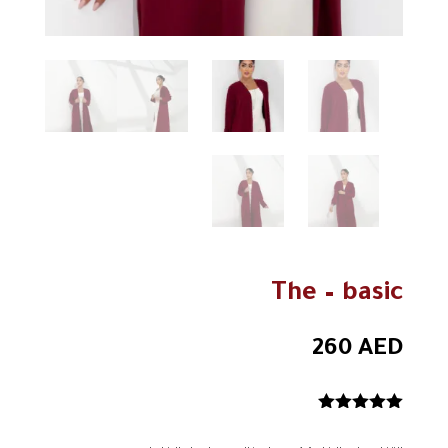
The – basic
260
AED
تم التقييم بـ
5.00
من 5