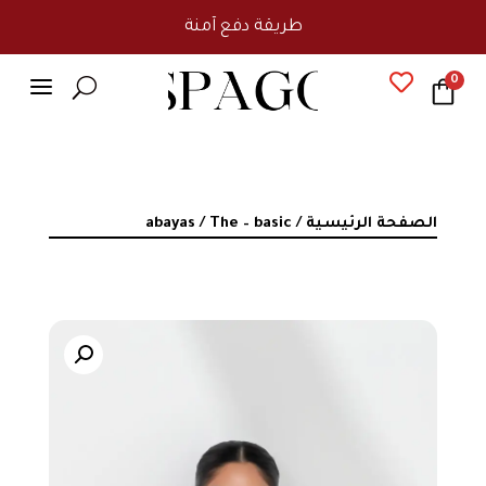
طريقة دفع آمنة
a

0
U
الصفحة الرئيسية
/
/ The – basic
abayas