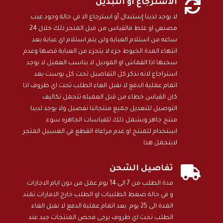

الاسترجاع او التبديل
لا يوجد لدينا إستبدال أو استرجاع الا في حالة وجود عيب
مصنعي او غلط فالقياس من قبل المتجر ذلك خلال 24
ساعه من استلام العباية ولن يتم استلام اي عباية بعد
انتهاء المدة الخيوط جزء لا يتجزء من العباية قصها وعدم
سحبها اذا القماش او الموديل لا يناسب العميل لا يوجد
استراجاع لانه نذكر كل التفاصيل تحت كل بوست بعد
اتمام عملية الدفع لا نقبل الغاء الطلب تحت اي ظروف اذا
كان القياس خطاء من قبل العميله تتحمل تكاليف
التوصيل للتعديل جميع منتجاتنا تفصيل ولا يوجد لدينا
منتج جاهز ويشمل ذلك للقياسات الجاهزه سوء
استخدام للمنتج او عدم مراعاة القطع في الغسيل المتجر
لايتحمل هذا

تفاصيل الشحن
مدة الطلب من 7 الى 14 يوم عمل من دون ايام الاجازات
و في حالة ضغط الطلبيات او الطلب خارج الامارات تمتد
المدة الى 25 يوم بعد اتمام عملية الدفع لا نقبل الغاء
الطلب تحت اي ظروف يرجى فحص المنتجات جيد عند