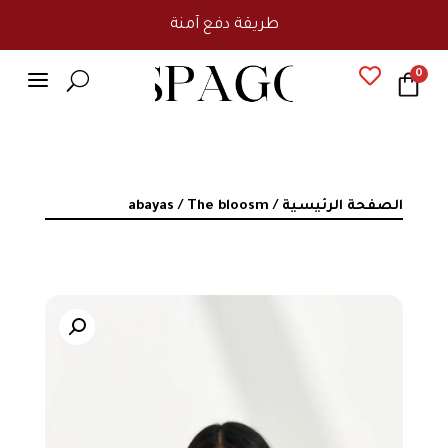
طريقة دفع آمنة
a

0
U
الصفحة الرئيسية
/
/ The bloosm
abayas