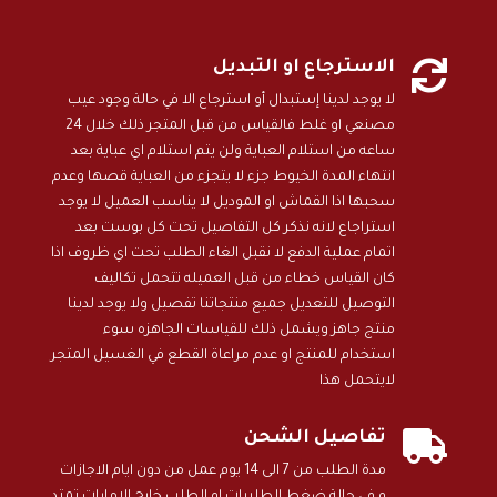

الاسترجاع او التبديل
لا يوجد لدينا إستبدال أو استرجاع الا في حالة وجود عيب
مصنعي او غلط فالقياس من قبل المتجر ذلك خلال 24
ساعه من استلام العباية ولن يتم استلام اي عباية بعد
انتهاء المدة الخيوط جزء لا يتجزء من العباية قصها وعدم
سحبها اذا القماش او الموديل لا يناسب العميل لا يوجد
استراجاع لانه نذكر كل التفاصيل تحت كل بوست بعد
اتمام عملية الدفع لا نقبل الغاء الطلب تحت اي ظروف اذا
كان القياس خطاء من قبل العميله تتحمل تكاليف
التوصيل للتعديل جميع منتجاتنا تفصيل ولا يوجد لدينا
منتج جاهز ويشمل ذلك للقياسات الجاهزه سوء
استخدام للمنتج او عدم مراعاة القطع في الغسيل المتجر
لايتحمل هذا

تفاصيل الشحن
مدة الطلب من 7 الى 14 يوم عمل من دون ايام الاجازات