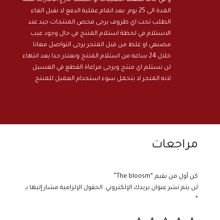
و في حالة ضغط الطلبيات او الطلب خارج الامارات تمتد
المدة الى 25 يوم بعد اتمام عملية الدفع لا نقبل الغاء
الطلب تحت اي ظروف يرجى فحص المنتجات جيد عند
الاستلام في لحظة استلام المنتج في حال وجود عيب
مصنعي او غلط من قبل المتجر يرجى التواصل معانا
خلال 24 ساعه من استلام المنتج ونعتذر جدا بعد انتهاء
لن نستلم اي منتج ويرجى مراعاة القطع في الغسيل
لانه المتجر لا يتحمل سوء استخدام العميل للمنتج
مراجعات
كن أول من يقيم “The bloosm”
لن يتم نشر عنوان بريدك الإلكتروني.
الحقول الإلزامية مشار إليها بـ
*