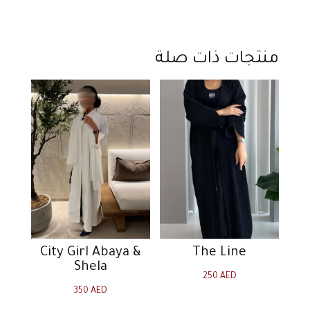
منتجات ذات صلة
City Girl Abaya &
The Line
Shela
250
AED
350
AED