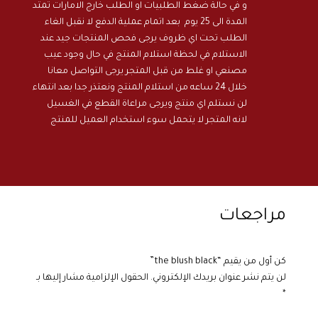
و في حالة ضغط الطلبيات او الطلب خارج الامارات تمتد
المدة الى 25 يوم بعد اتمام عملية الدفع لا نقبل الغاء
الطلب تحت اي ظروف يرجى فحص المنتجات جيد عند
الاستلام في لحظة استلام المنتج في حال وجود عيب
مصنعي او غلط من قبل المتجر يرجى التواصل معانا
خلال 24 ساعه من استلام المنتج ونعتذر جدا بعد انتهاء
لن نستلم اي منتج ويرجى مراعاة القطع في الغسيل
لانه المتجر لا يتحمل سوء استخدام العميل للمنتج
مراجعات
كن أول من يقيم “the blush black”
لن يتم نشر عنوان بريدك الإلكتروني.
الحقول الإلزامية مشار إليها بـ
*