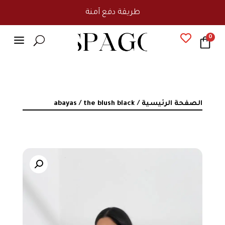
❤ محبوبين لدى الجميع
a

0
U
الصفحة الرئيسية
/
/ the blush black
abayas