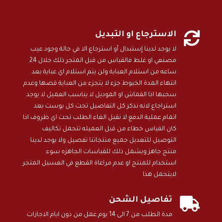

الاسترجاع او التبديل
لا يوجد لدينا إستبدال أو استرجاع الا في حالة وجود عيب
مصنعي او غلط فالقياس من قبل المتجر ذلك خلال 24
ساعه من استلام العباية ولن يتم استلام اي عباية بعد
انتهاء المدة الخيوط جزء لا يتجزء من العباية قصها وعدم
سحبها اذا القماش او الموديل لا يناسب العميل لا يوجد
استراجاع لانه نذكر كل التفاصيل تحت كل بوست بعد
اتمام عملية الدفع لا نقبل الغاء الطلب تحت اي ظروف اذا
كان القياس خطاء من قبل العميله تتحمل تكاليف
التوصيل للتعديل جميع منتجاتنا تفصيل ولا يوجد لدينا
منتج جاهز ويشمل ذلك للقياسات الجاهزه سوء
استخدام للمنتج او عدم مراعاة القطع في الغسيل المتجر
لايتحمل هذا

تفاصيل الشحن
مدة الطلب من 7 الى 14 يوم عمل من دون ايام الاجازات