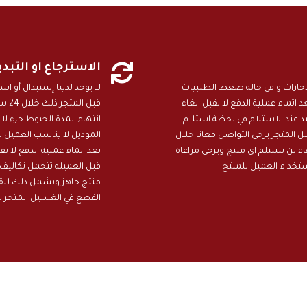

الاسترجاع او التبد
ن دون ايام الاجازات و في حالة ضغط الطلبيات
لا يوجد لدينا إستبدال أو 
 الامارات تمتد المدة الى 25 يوم بعد اتمام عملية الدفع لا نقبل الغاء
قبل 
عند الاستلام في لحظة استلام
انتهاء المدة الخيوط جزء لا
 المتجر يرجى التواصل معانا خلال
الموديل لا يناسب العميل ل
هاء لن نستلم اي منتج ويرجى مراعاة
بعد اتمام عملية الدفع لا 
ستخدام العميل للمنتج
قبل العميله تتحمل تكاليف 
منتج جاهز ويشمل ذلك للقي
القطع في الغسيل المتجر ل