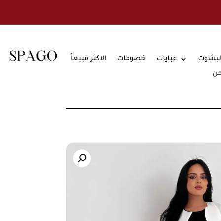
لبشوت
عبايات
خصومات
الاكثر مبيعاً
حن