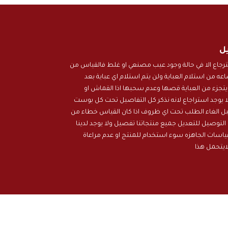
يل
استرجاع الا في حالة وجود عيب مصنعي او غلط فالقياس من
المتجر ذلك خلال 24 ساعه من استلام العباية ولن يتم استلام اي عباية بعد
 يتجزء من العباية قصها وعدم سحبها اذا القماش او
ا يوجد استراجاع لانه نذكر كل التفاصيل تحت كل بوست
نقبل الغاء الطلب تحت اي ظروف اذا كان القياس خطاء من
التوصيل للتعديل جميع منتجاتنا تفصيل ولا يوجد لدينا
اسات الجاهزه سوء استخدام للمنتج او عدم مراعاة
ايتحمل هذا