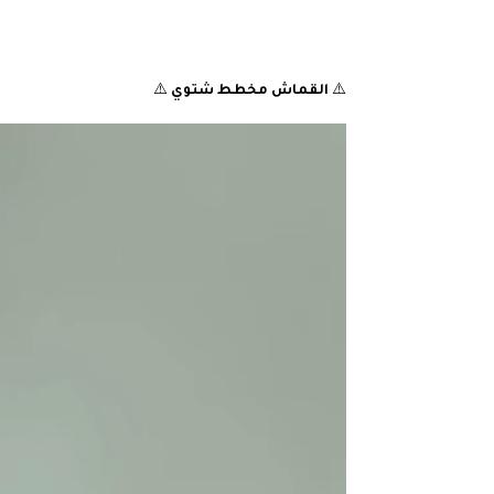
⚠️
القماش مخطط شتوي
⚠️
مشغل
الفيديو