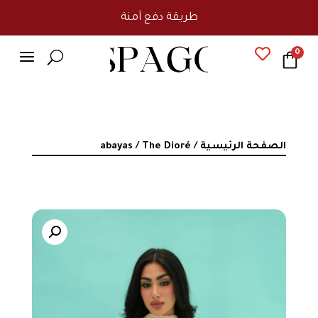
طريقة دفع آمنة
a

0
U
الصفحة الرئيسية
/
/ The Dioré
abayas