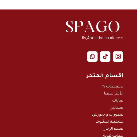
By ِAbdulrhman Alenezi
اقسام المتجر
تخفيضات %
الأكثر مبيعاً
عبايات
فساتين
عطورات و بخور
ش
تشكيلة البشوت
قسم الرجال
بطاقة هدية