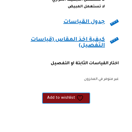
لا تستعمل المبيض

جدول القياسات

كيفية اخذ المقاس (قياسات
التفصيل)
اختار القياسات الثابتة او التفصيل
غير متوفر في المخزون
Add to wishlist