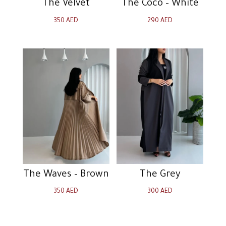
The Velvet
The Coco – White
350
AED
290
AED
The Waves – Brown
The Grey
350
AED
300
AED