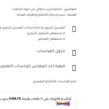
تم التقييم
بـ
4.67
من
5 بناءً على
التفاصيل : الخامة كريب ايطالي من اجواد الخامات
تقييم
عملاء
القصة : سيدا وحركه بالاكمام واطراف العباية

الغسيل اليدوي او اختار اعدادات الغسيل اليدوي ف
لا تستعمل التجفيف الحراري
لا تستعمل المبيض

جدول القياسات

كيفية اخذ المقاس (قياسات التفصي
اختار القياسات الثابتة او التفصيل