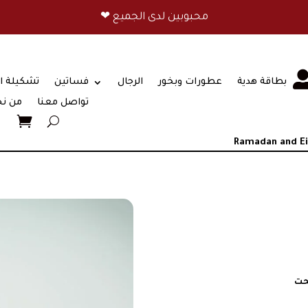
❤ محبوبين لدى الجميع
بطاقة هدية
عطورات وبخور
الرجال
فساتين
تشكيلة ا
تواصل معنا
من ن
Ramadan and E
حت