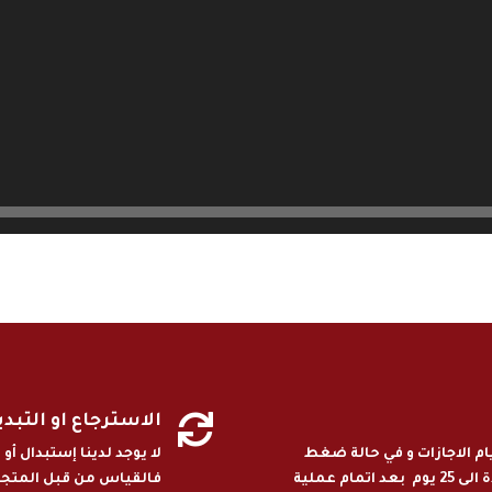

الاسترجاع او التبد
مل من دون ايام الاجازات و في حالة ضغط
لا يوجد لدينا إستبدال أ
الطلبيات او الطلب خارج الامارات تمتد المدة الى 25 يوم بعد اتمام عملية