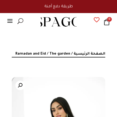
طريقة دفع آمنة
a

0
U
الصفحة الرئيسية
/
/ The garden
Ramadan and Eid