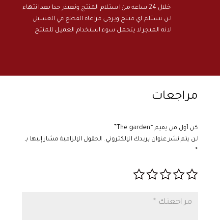
خلال 24 ساعه من استلام المنتج ونعتذر جدا بعد انتهاء
لن نستلم اي منتج ويرجى مراعاة القطع في الغسيل
لانه المتجر لا يتحمل سوء استخدام العميل للمنتج
مراجعات
كن أول من يقيم “The garden”
لن يتم نشر عنوان بريدك الإلكتروني.
الحقول الإلزامية مشار إليها بـ
*