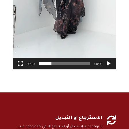
00:10
00:00

الاسترجاع او التبديل
لا يوجد لدينا إستبدال أو استرجاع الا في حالة وجود عيب