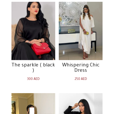
The sparkle ( black
Whispering Chic
)
Dress
300
AED
250
AED