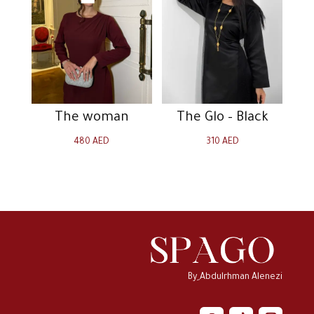
The woman
The Glo – Black
480
AED
310
AED
By ِAbdulrhman Alenezi