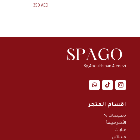
350
AED
By ِAbdulrhman Alenezi
اقسام المتجر
تخفيضات %
الأكثر مبيعاً
عبايات
فساتين