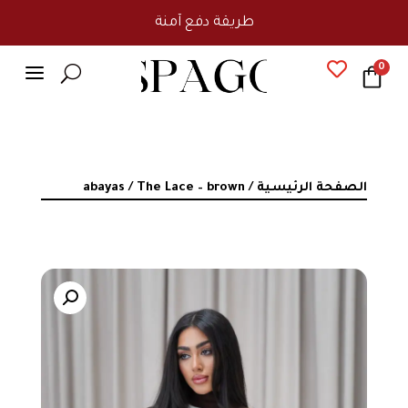
طريقة دفع آمنة
a

0
U
الصفحة الرئيسية
/
/ The Lace – brown
abayas