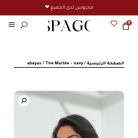
❤ محبوبين لدى الجميع
a

0
U
الصفحة الرئيسية
/
/ The Marble – navy
abayas