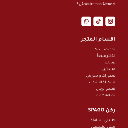
By ِAbdulrhman Alenezi
اقسام المتجر
تخفيضات %
الأكثر مبيعاً
عبايات
فساتين
عطورات و بخور
ش
تشكيلة البشوت
قسم الرجال
بطاقة هدية
ركن SPAGO
طلباتي السابقة
ملفي الشخصي