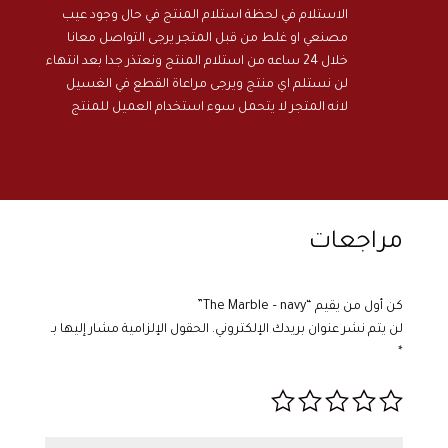
الاستلام في لحظة استلام المنتج في حال وجود عيب
مصنعي او غلط من قبل المتجر يرجى التواصل معانا
خلال 24 ساعه من استلام المنتج ونعتذر جدا بعد انتهاء
لن نستلم اي منتج ويرجى مراعاة القطع في الغسيل
لانه المتجر لا يتحمل سوء استخدام العميل للمنتج
مراجعات
كن أول من يقيم “The Marble – navy”
لن يتم نشر عنوان بريدك الإلكتروني.
الحقول الإلزامية مشار إليها بـ
*