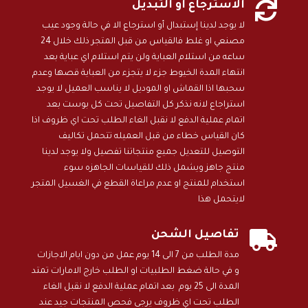

الاسترجاع او التبديل
لا يوجد لدينا إستبدال أو استرجاع الا في حالة وجود عيب
مصنعي او غلط فالقياس من قبل المتجر ذلك خلال 24
ساعه من استلام العباية ولن يتم استلام اي عباية بعد
انتهاء المدة الخيوط جزء لا يتجزء من العباية قصها وعدم
سحبها اذا القماش او الموديل لا يناسب العميل لا يوجد
استراجاع لانه نذكر كل التفاصيل تحت كل بوست بعد
اتمام عملية الدفع لا نقبل الغاء الطلب تحت اي ظروف اذا
كان القياس خطاء من قبل العميله تتحمل تكاليف
التوصيل للتعديل جميع منتجاتنا تفصيل ولا يوجد لدينا
منتج جاهز ويشمل ذلك للقياسات الجاهزه سوء
استخدام للمنتج او عدم مراعاة القطع في الغسيل المتجر
لايتحمل هذا

تفاصيل الشحن
مدة الطلب من 7 الى 14 يوم عمل من دون ايام الاجازات
و في حالة ضغط الطلبيات او الطلب خارج الامارات تمتد
المدة الى 25 يوم بعد اتمام عملية الدفع لا نقبل الغاء
الطلب تحت اي ظروف يرجى فحص المنتجات جيد عند