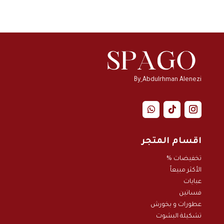
By ِAbdulrhman Alenezi
اقسام المتجر
تخفيضات %
الأكثر مبيعاً
عبايات
فساتين
عطورات و بخور
ش
تشكيلة البشوت