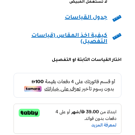
لا تستعمل المبيض

جدول القياسات

كيفية اخذ المقاس (قياسات
التفصيل)
اختار القياسات الثابتة او التفصيل