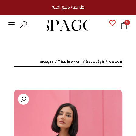
طريقة دفع آمنة
a

0
U
الصفحة الرئيسية
/
/ The Morouj
abayas