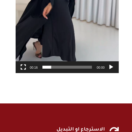
00:16
00:00

الاسترجاع او التبديل