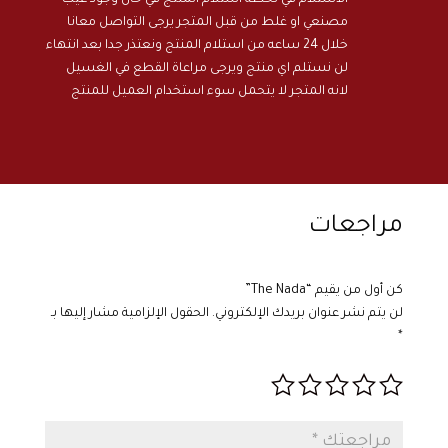
مصنعي او غلط من قبل المتجر يرجى التواصل معانا
خلال 24 ساعه من استلام المنتج ونعتذر جدا بعد انتهاء
لن نستلم اي منتج ويرجى مراعاة القطع في الغسيل
لانه المتجر لا يتحمل سوء استخدام العميل للمنتج
مراجعات
كن أول من يقيم “The Nada”
لن يتم نشر عنوان بريدك الإلكتروني.
الحقول الإلزامية مشار إليها بـ
*