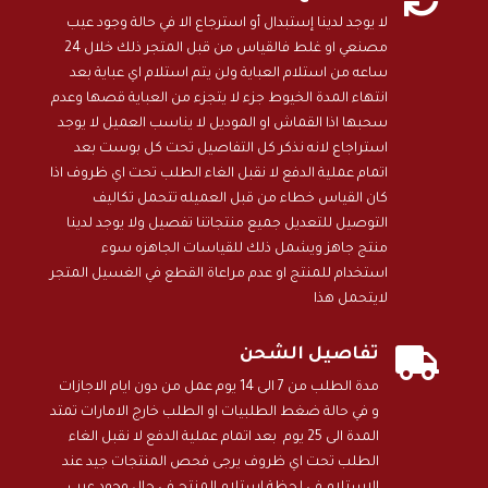
لا يوجد لدينا إستبدال أو استرجاع الا في حالة وجود عيب
مصنعي او غلط فالقياس من قبل المتجر ذلك خلال 24
ساعه من استلام العباية ولن يتم استلام اي عباية بعد
انتهاء المدة الخيوط جزء لا يتجزء من العباية قصها وعدم
سحبها اذا القماش او الموديل لا يناسب العميل لا يوجد
استراجاع لانه نذكر كل التفاصيل تحت كل بوست بعد
اتمام عملية الدفع لا نقبل الغاء الطلب تحت اي ظروف اذا
كان القياس خطاء من قبل العميله تتحمل تكاليف
التوصيل للتعديل جميع منتجاتنا تفصيل ولا يوجد لدينا
منتج جاهز ويشمل ذلك للقياسات الجاهزه سوء
استخدام للمنتج او عدم مراعاة القطع في الغسيل المتجر
لايتحمل هذا

تفاصيل الشحن
مدة الطلب من 7 الى 14 يوم عمل من دون ايام الاجازات
و في حالة ضغط الطلبيات او الطلب خارج الامارات تمتد
المدة الى 25 يوم بعد اتمام عملية الدفع لا نقبل الغاء
الطلب تحت اي ظروف يرجى فحص المنتجات جيد عند
الاستلام في لحظة استلام المنتج في حال وجود عيب