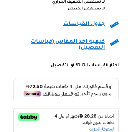
لا تستعمل التجفيف الحراري
لا تستعمل المبيض

جدول القياسات

كيفية اخذ المقاس (قياسات
التفصيل)
اختار القياسات الثابتة او التفصيل