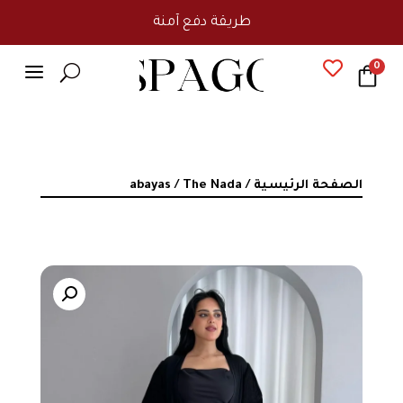
طريقة دفع آمنة
a

0
U
الصفحة الرئيسية
/
/ The Nada
abayas