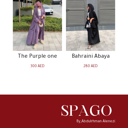
The Purple one
Bahraini Abaya
300
AED
280
AED
By ِAbdulrhman Alenezi