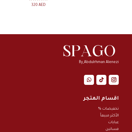
تم التقييم
320
AED
5.00
من 5
By ِAbdulrhman Alenezi
اقسام المتجر
تخفيضات %
الأكثر مبيعاً
عبايات
فساتين