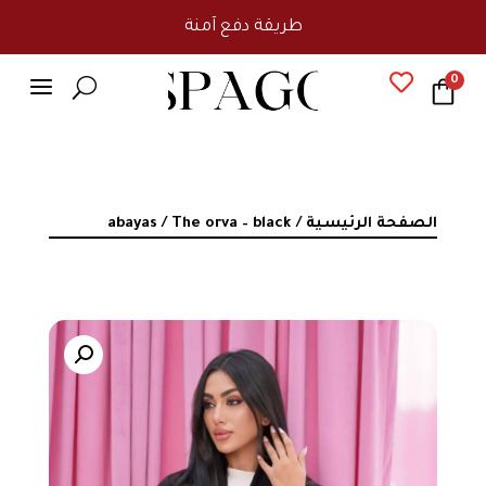
طريقة دفع آمنة
a

0
U
الصفحة الرئيسية
/
/ The orva – black
abayas