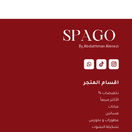
By ِAbdulrhman Alenezi
اقسام المتجر
تخفيضات %
الأكثر مبيعاً
عبايات
فساتين
عطورات و بخور
ش
تشكيلة البشوت