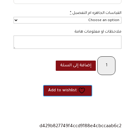
القياسات الجاهزه ام التفصيل
*
ملاحظات او معلومات هامة
كمية
إضافة إلى السلة
The
pleated
Free
size
Add to wishlist
-
fushi
d429b827749f4ccd9188e4cbccaab6c2