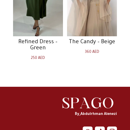
Refined Dress –
The Candy – Beige
Green
360
AED
250
AED
By ِAbdulrhman Alenezi