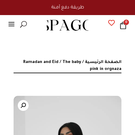
طريقة دفع آمنة
a

0
U
الصفحة الرئيسية
/
/ The baby
Ramadan and Eid
pink in orgnaza