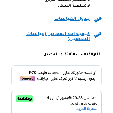
لا تستعمل التجفيف الحراري
لا تستعمل المبيض

جدول القياسات

كيفية اخذ المقاس (قياسات
التفصيل)
اختار القياسات الثابتة او التفصيل