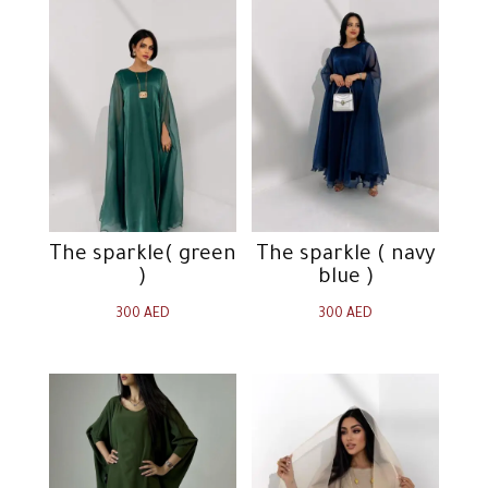
The sparkle( green
The sparkle ( navy
)
blue )
300
AED
300
AED