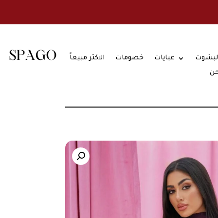
لبشوت
عبايات
خصومات
الاكثر مبيعاً
حن