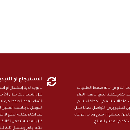

الاسترجاع او التبد
ن دون ايام الاجازات و في حالة ضغط الطلبيات
لا يوجد لدينا إستبدال أو 
 الامارات تمتد المدة الى 25 يوم بعد اتمام عملية الدفع لا نقبل الغاء
قبل 
عند الاستلام في لحظة استلام
انتهاء المدة الخيوط جزء لا
 المتجر يرجى التواصل معانا خلال
الموديل لا يناسب العميل ل
هاء لن نستلم اي منتج ويرجى مراعاة
بعد اتمام عملية الدفع لا 
ستخدام العميل للمنتج
قبل العميله تتحمل تكاليف 
منتج جاهز ويشمل ذلك للقي