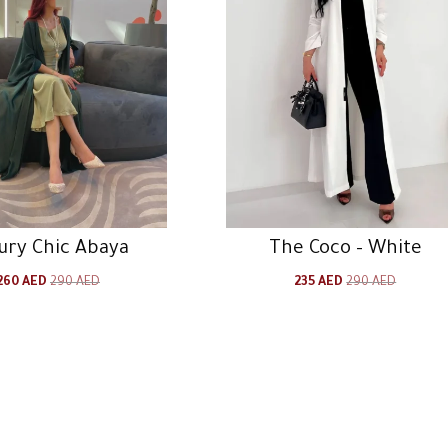
ury Chic Abaya
The Coco – White
السعر
السعر
السعر
260
AED
290
AED
235
AED
290
AED
الأصلي
الحالي
الأصلي
هو:
هو:
هو:
290 AED.
235 AED.
290 AED.