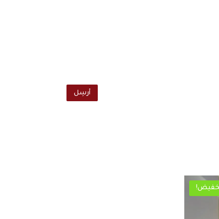
أرسِل
خفيض!