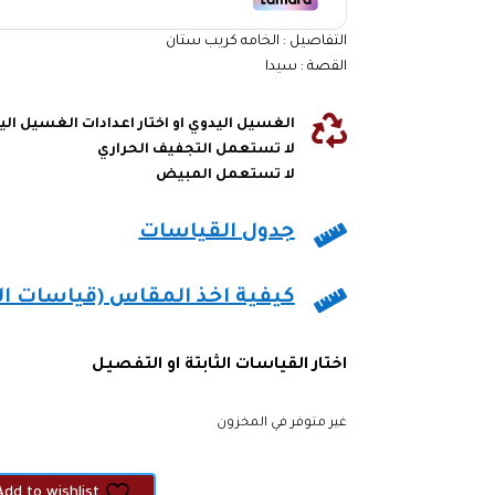
التفاصيل : الخامه كريب ستان
القصة : سيدا

الغسيل اليدوي او اختار اعدادات الغسيل ال
لا تستعمل التجفيف الحراري
لا تستعمل المبيض

جدول القياسات

كيفية اخذ المقاس (قياسات ا
اختار القياسات الثابتة او التفصيل
غير متوفر في المخزون
Add to wishlist