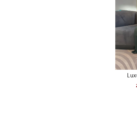
Lux
السعر
الحالي
هو:
260 AED.