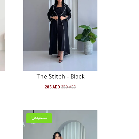
The Stitch – Black
السعر
السعر
285
AED
350
AED
الأصلي
الحالي
هو:
هو:
285 AED.
350 AED.
تخفيض!