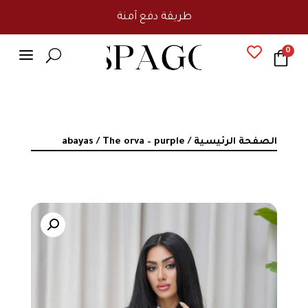
طريقة دفع آمنة
a

0
U
الصفحة الرئيسية
/
/ The orva – purple
abayas