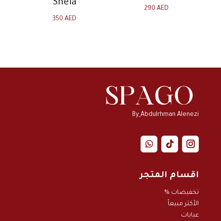
Shela
290
AED
350
AED
By ِAbdulrhman Alenezi
اقسام المتجر
تخفيضات %
الأكثر مبيعاً
عبايات