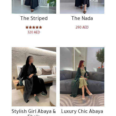
The Striped
The Nada
290
AED
تم التقييم
320
AED
5.00
من 5
Stylish Girl Abaya &
Luxury Chic Abaya